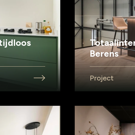
ijdloos
Totaalinte
Berens
Project